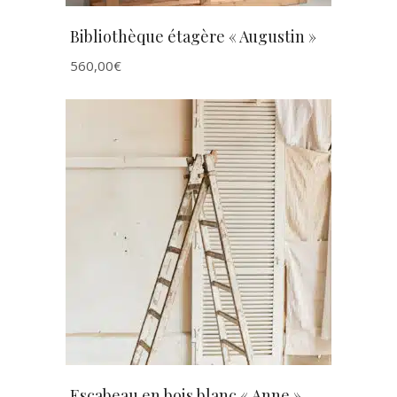
Bibliothèque étagère « Augustin »
560,00
€
AJOUTER AU PANIER
Escabeau en bois blanc « Anne »