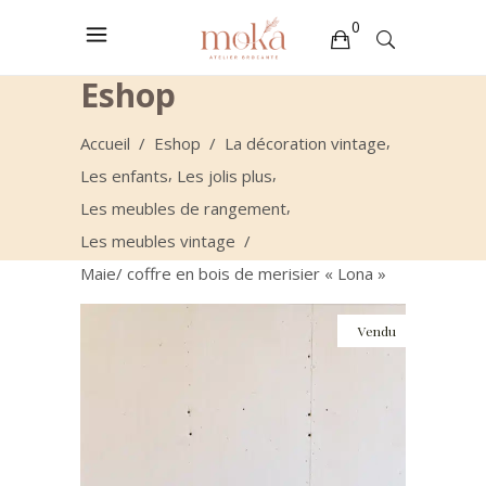
0
Eshop
Votre sélection est vide
,
Accueil
/
Eshop
/
La décoration vintage
,
,
Les enfants
Les jolis plus
,
Les meubles de rangement
Les meubles vintage
/
Maie/ coffre en bois de merisier « Lona »
Vendu