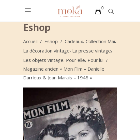
0
Eshop
Votre sélection est vide
,
,
Accueil
/
Eshop
/
Cadeaux
Collection Mai
,
,
La décoration vintage
La presse vintage
,
,
Les objets vintage
Pour elle
Pour lui
/
Magazine ancien « Mon Film – Danielle
Darrieux & Jean Marais – 1948 »