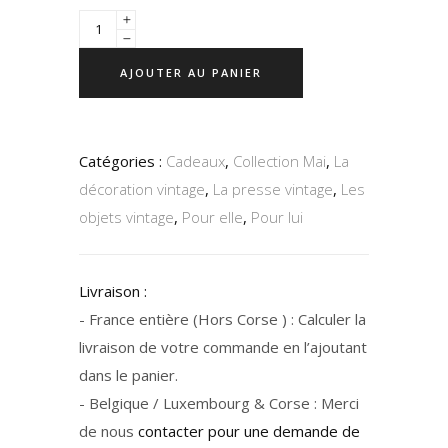
AJOUTER AU PANIER
Catégories :
Cadeaux
,
Collection Mai
,
La
décoration vintage
,
La presse vintage
,
Les
objets vintage
,
Pour elle
,
Pour lui
Livraison :
- France entière (Hors Corse ) : Calculer la
livraison de votre commande en l’ajoutant
dans le panier.
- Belgique / Luxembourg & Corse : Merci
de nous
contacter pour une demande de