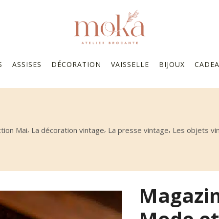
S
ASSISES
DÉCORATION
VAISSELLE
BIJOUX
CADE
,
,
,
ction Mai
La décoration vintage
La presse vintage
Les objets vi
Magazin
Mode et