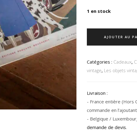
1 en stock
AJOUTER AU P
Catégories :
Cadeaux
,
C
vintage
,
Les objets vint
Livraison :
- France entière (Hors Co
commande en l’ajoutant 
- Belgique / Luxembour
demande de devis
.