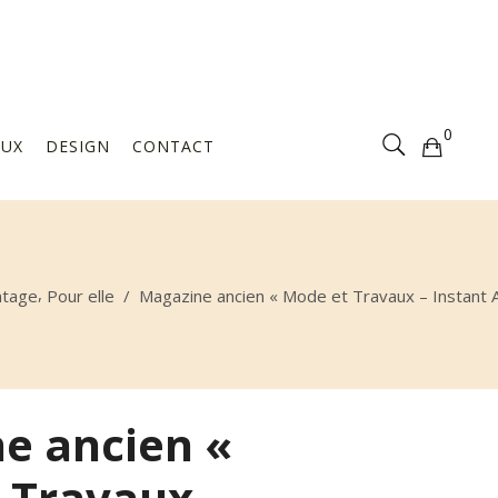
Votre sélection est vide
0
AUX
DESIGN
CONTACT
Votre sélection est vide
,
ntage
Pour elle
/
Magazine ancien « Mode et Travaux – Instant 
e ancien «
 Travaux –