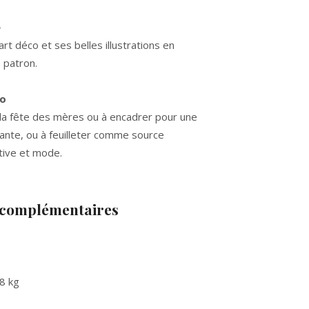
e
t déco et ses belles illustrations en
 patron.
co
r la fête des mères ou à encadrer pour une
ante, ou à feuilleter comme source
ative et mode.
 complémentaires
8 kg