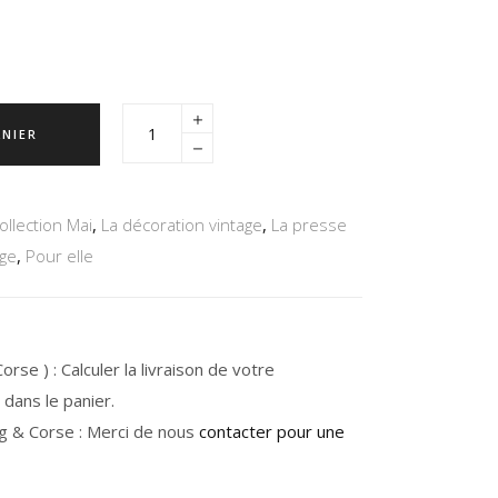
ANIER
ollection Mai
,
La décoration vintage
,
La presse
age
,
Pour elle
rse ) : Calculer la livraison de votre
dans le panier.
g & Corse : Merci de nous
contacter pour une