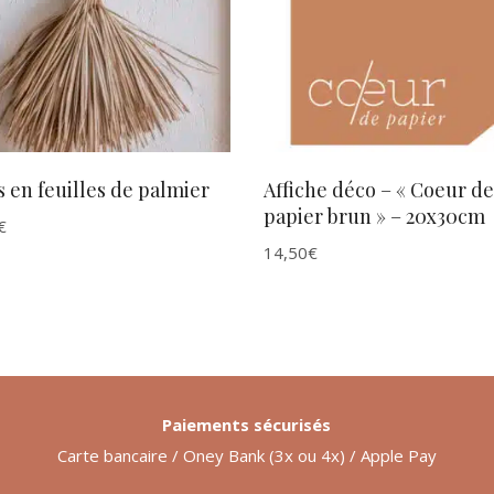
AJOUTER AU PANIER
AJOUTER AU PANIER
s en feuilles de palmier
Affiche déco – « Coeur de
papier brun » – 20x30cm
€
14,50
€
Paiements sécurisés
Carte bancaire / Oney Bank (3x ou 4x) / Apple Pay