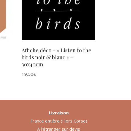
AJOUTER AU PANIER
Affiche déco – « Listen to the
birds noir & blanc » –
30x40cm
19,50
€
Livraison
France entière (Hors Corse)
À l'étranger sur devis