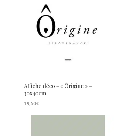
AJOUTER AU PANIER
Affiche déco – « Ôrigine » –
30x40cm
19,50
€