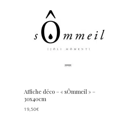
AJOUTER AU PANIER
Affiche déco – « sÔmmeil » –
30x40cm
19,50
€