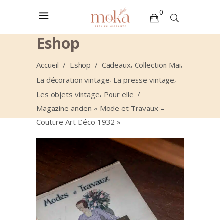
0
Eshop
Votre sélection est vide
,
,
Accueil
/
Eshop
/
Cadeaux
Collection Mai
,
,
La décoration vintage
La presse vintage
,
Les objets vintage
Pour elle
/
Magazine ancien « Mode et Travaux –
Couture Art Déco 1932 »