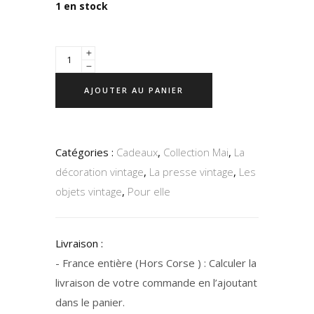
1 en stock
AJOUTER AU PANIER
Catégories :
Cadeaux
,
Collection Mai
,
La
décoration vintage
,
La presse vintage
,
Les
objets vintage
,
Pour elle
Livraison :
- France entière (Hors Corse ) : Calculer la
livraison de votre commande en l’ajoutant
dans le panier.