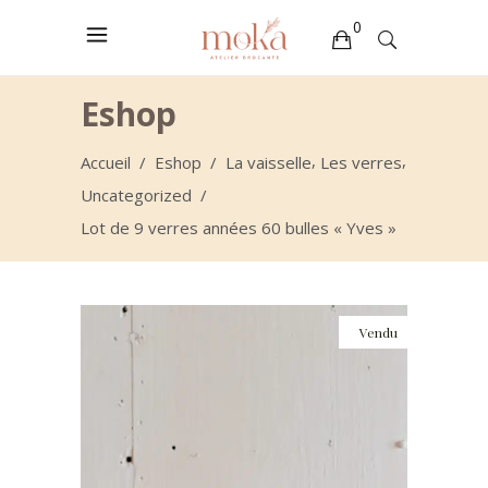
0
Votre sélection est vide
Eshop
,
,
Accueil
/
Eshop
/
La vaisselle
Les verres
Uncategorized
/
Lot de 9 verres années 60 bulles « Yves »
Vendu