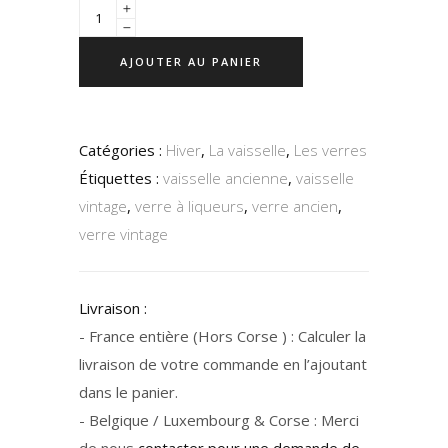
AJOUTER AU PANIER
Catégories :
Hiver
,
La vaisselle
,
Les verres
Étiquettes :
vaisselle ancienne
,
vaisselle
vintage
,
verre à liqueurs
,
verre ancien
,
verre vintage
Livraison :
- France entière (Hors Corse ) : Calculer la
livraison de votre commande en l’ajoutant
dans le panier.
- Belgique / Luxembourg & Corse : Merci