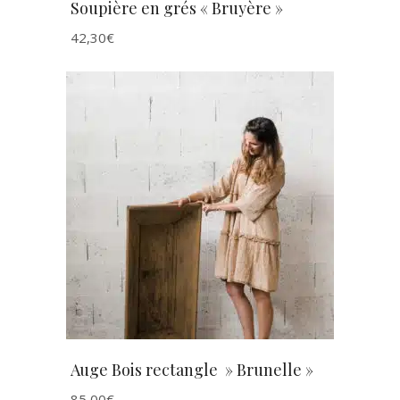
Soupière en grés « Bruyère »
42,30
€
AJOUTER AU PANIER
Auge Bois rectangle » Brunelle »
85,00
€