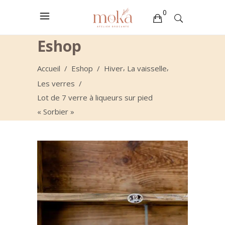
0
Eshop
Votre sélection est vide
,
,
Accueil
/
Eshop
/
Hiver
La vaisselle
Les verres
/
Lot de 7 verre à liqueurs sur pied
« Sorbier »