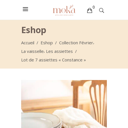
0
Votre sélection est vide
Eshop
,
Accueil
/
Eshop
/
Collection Février
,
La vaisselle
Les assiettes
/
Lot de 7 assiettes « Constance »