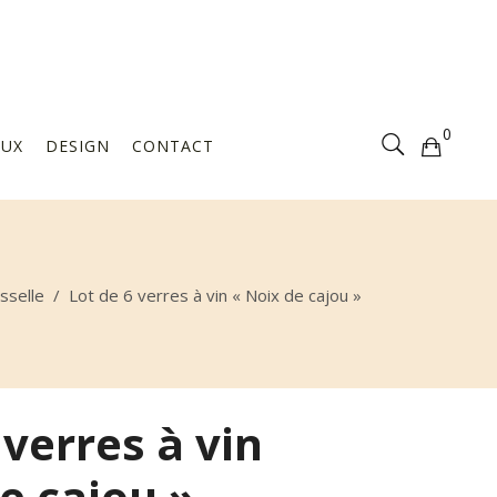
Votre sélection est vide
0
AUX
DESIGN
CONTACT
Votre sélection est vide
isselle
/
Lot de 6 verres à vin « Noix de cajou »
 verres à vin
e cajou »