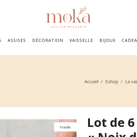
S
ASSISES
DÉCORATION
VAISSELLE
BIJOUX
CADE
Accueil
/
Eshop
/
La va
Lot de 6
Vendu
« Noix d