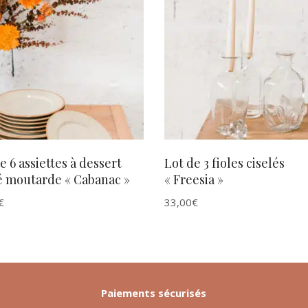
AJOUTER AU PANIER
AJOUTER AU PANIER
e 6 assiettes à dessert
Lot de 3 fioles ciselés
é moutarde « Cabanac »
« Freesia »
€
33,00
€
Paiements sécurisés