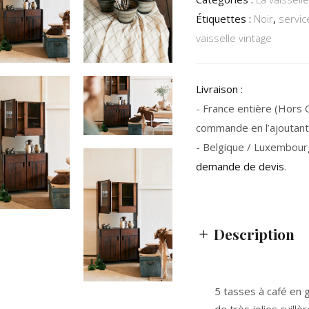
Étiquettes :
Noir
,
servic
vaisselle vintage
Livraison :
- France entière (Hors Co
commande en l’ajoutant 
- Belgique / Luxembour
demande de devis
.
Description
5 tasses à café en g