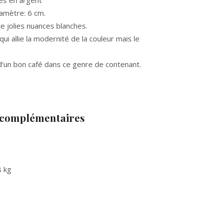
ères en argent
iamètre: 6 cm.
e jolies nuances blanches.
qui allie la modernité de la couleur mais le
 d’un bon café dans ce genre de contenant.
 complémentaires
8 kg