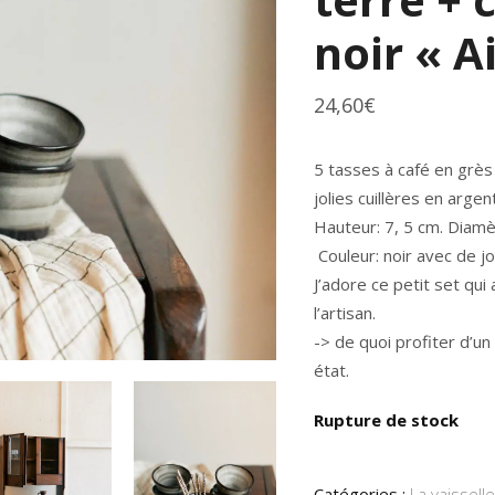
noir « A
24,60
€
5 tasses à café en grès 
jolies cuillères en argen
Hauteur: 7, 5 cm. Diamè
Couleur: noir avec de jo
J’adore ce petit set qui 
l’artisan.
-> de quoi profiter d’u
état.
Rupture de stock
Catégories :
La vaisselle