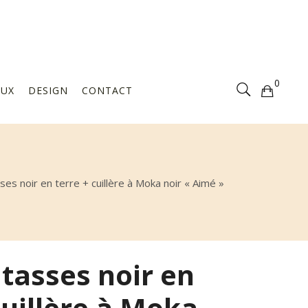
Votre sélection est vide
0
AUX
DESIGN
CONTACT
Votre sélection est vide
ses noir en terre + cuillère à Moka noir « Aimé »
 tasses noir en
cuillère à Moka