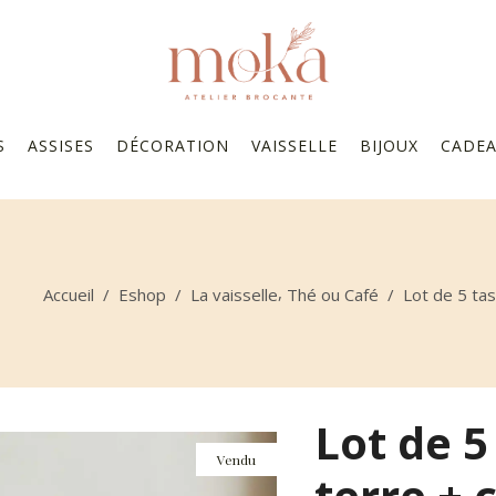
S
ASSISES
DÉCORATION
VAISSELLE
BIJOUX
CADE
,
Accueil
/
Eshop
/
La vaisselle
Thé ou Café
/
Lot de 5 tas
Lot de 5
Vendu
terre + 