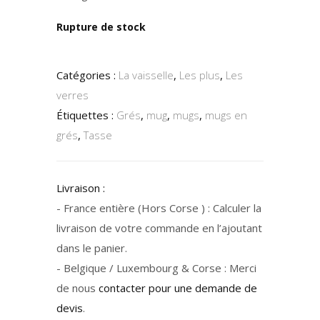
Rupture de stock
Catégories :
La vaisselle
,
Les plus
,
Les
verres
Étiquettes :
Grés
,
mug
,
mugs
,
mugs en
grés
,
Tasse
Livraison :
- France entière (Hors Corse ) : Calculer la
livraison de votre commande en l’ajoutant
dans le panier.
- Belgique / Luxembourg & Corse : Merci
de nous
contacter pour une demande de
devis
.