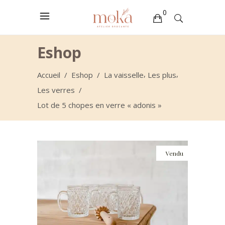
0
Votre sélection est vide
Eshop
,
,
Accueil
/
Eshop
/
La vaisselle
Les plus
Les verres
/
Lot de 5 chopes en verre « adonis »
Vendu