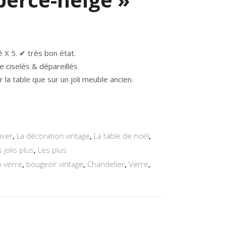
 X 5. ✔ très bon état.
e ciselés & dépareillés
r la table que sur un joli meuble ancien.
iver
,
La décoration vintage
,
La table de noël
,
 jolis plus
,
Les plus
n verre
,
bougeoir vintage
,
Chandelier
,
Verre
,