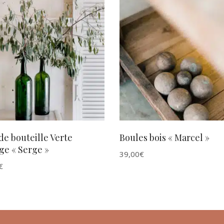
AJOUTER AU PANIER
AJOUTER AU PANIER
e bouteille Verte
Boules bois « Marcel »
ge « Serge »
39,00
€
€