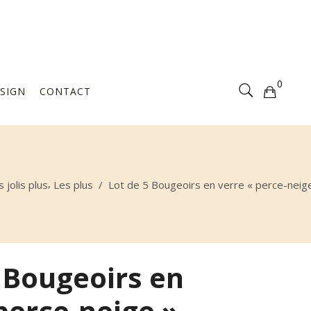
Votre sélection est vide
0
SIGN
CONTACT
Votre sélection est vide
,
 jolis plus
Les plus
/
Lot de 5 Bougeoirs en verre « perce-neig
 Bougeoirs en
perce-neige »