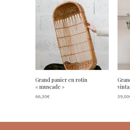
AJOUTER AU PANIER
Grand panier en rotin
Grand
« muscade »
vinta
66,30
€
39,00