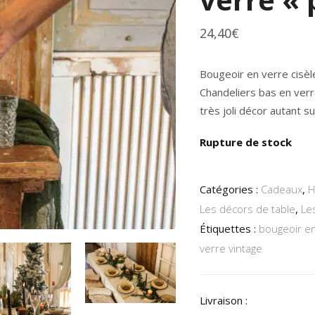
24,40
€
Bougeoir en verre cisèlé
Chandeliers bas en verr
très joli décor autant su
Rupture de stock
Catégories :
Cadeaux
,
H
Les décors de table
,
Les
Étiquettes :
bougeoir e
verre vintage
Livraison :