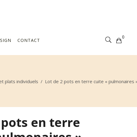
Votre sélection est vide
0
SIGN
CONTACT
Votre sélection est vide
et plats individuels
/
Lot de 2 pots en terre cuite « pulmonaires 
 pots en terre
 pulmonaires »