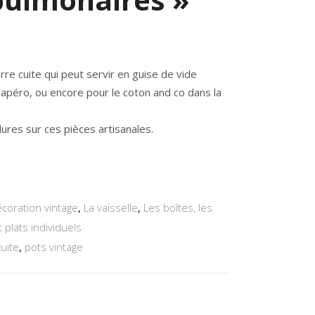
erre cuite qui peut servir en guise de vide
’apéro, ou encore pour le coton and co dans la
ures sur ces pièces artisanales.
écoration vintage
,
La vaisselle
,
Les boîtes, les
 plats individuels
cuite
,
pots vintage