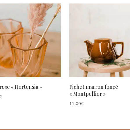
AJOUTER AU PANIER
AJOUTER AU PANIER
rose « Hortensia »
Pichet marron foncé
« Montpellier »
€
11,00
€