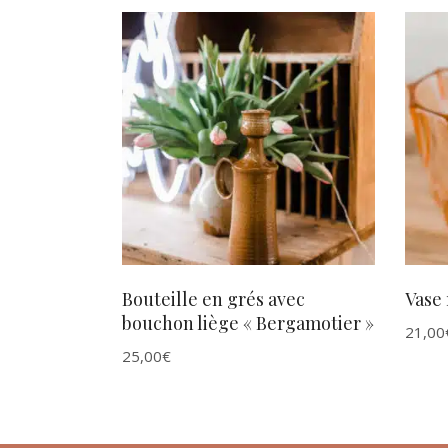
AJOUTER AU PANIER
Bouteille en grés avec
Vase 
bouchon liège « Bergamotier »
21,00
25,00
€