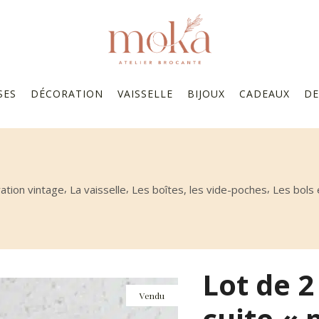
SES
DÉCORATION
VAISSELLE
BIJOUX
CADEAUX
DE
,
,
,
ation vintage
La vaisselle
Les boîtes, les vide-poches
Les bols 
Lot de 2
Vendu
cuite «