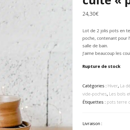
24,30
€
Lot de 2 jolis pots en t
poche, contenant pour l
salle de bain.
J’aime beaucoup les coul
Rupture de stock
Catégories :
Hiver
,
La d
vide-poches
,
Les bols et
Étiquettes :
pots terre 
Livraison :