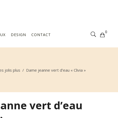
Votre sélection est vide
0
AUX
DESIGN
CONTACT
Votre sélection est vide
es jolis plus
/
Dame jeanne vert d’eau « Clivia »
anne vert d’eau
»