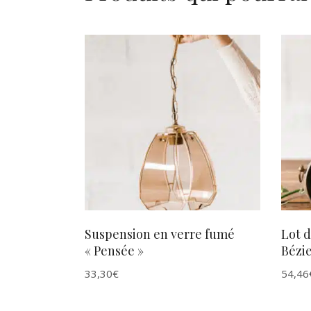
AJOUTER AU PANIER
Suspension en verre fumé
Lot d
« Pensée »
Bézie
33,30
€
54,46