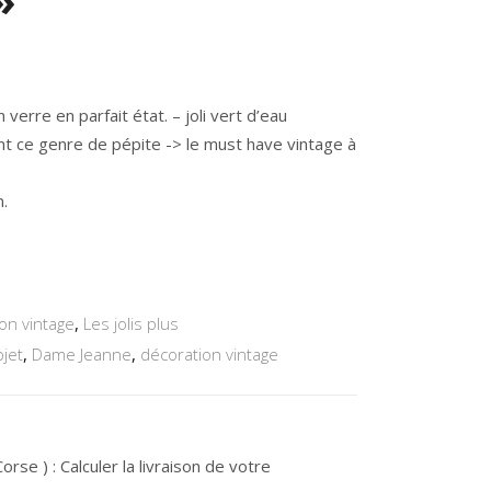
el
erre en parfait état. – joli vert d’eau
2€.
t ce genre de pépite -> le must have vintage à
.
on vintage
,
Les jolis plus
jet
,
Dame Jeanne
,
décoration vintage
rse ) : Calculer la livraison de votre