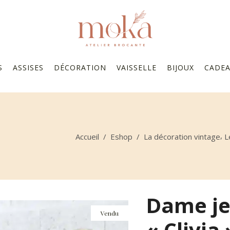
S
ASSISES
DÉCORATION
VAISSELLE
BIJOUX
CADE
,
Accueil
/
Eshop
/
La décoration vintage
L
Dame je
Vendu
« Clivia 