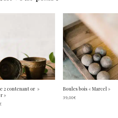
AJOUTER AU PANIER
AJOUTER AU PANIER
e 2 contenant or »
Boules bois « Marcel »
r »
39,00
€
€