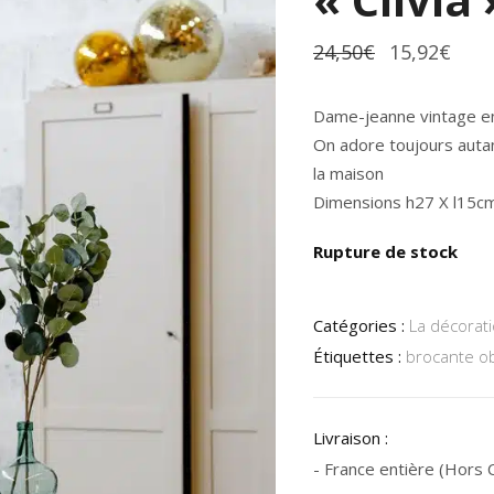
Le
Le
24,50
€
15,92
€
prix
prix
initial
actu
était :
est :
Dame-jeanne vintage en v
24,50€.
15,9
On adore toujours autan
la maison
Dimensions h27 X l15cm
Rupture de stock
Catégories :
La décorati
Étiquettes :
brocante ob
Livraison :
- France entière (Hors Co