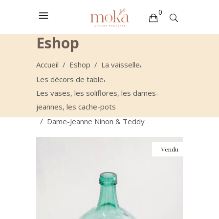
0
Eshop
Votre sélection est vide
,
Accueil
/
Eshop
/
La vaisselle
,
Les décors de table
Les vases, les soliflores, les dames-
jeannes, les cache-pots
/
Dame-Jeanne Ninon & Teddy
Vendu