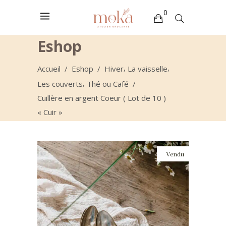
0
Eshop
Votre sélection est vide
,
,
Accueil
/
Eshop
/
Hiver
La vaisselle
,
Les couverts
Thé ou Café
/
Cuillère en argent Coeur ( Lot de 10 )
« Cuir »
Vendu