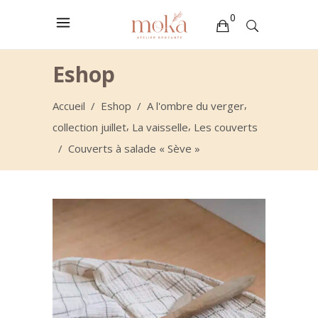
0
Votre sélection est vide
Eshop
,
Accueil
/
Eshop
/
A l'ombre du verger
,
,
collection juillet
La vaisselle
Les couverts
/
Couverts à salade « Sève »