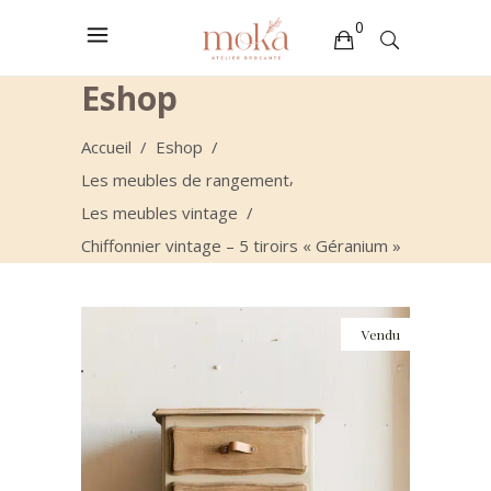
0
Eshop
Votre sélection est vide
Accueil
/
Eshop
/
,
Les meubles de rangement
Les meubles vintage
/
Chiffonnier vintage – 5 tiroirs « Géranium »
Vendu