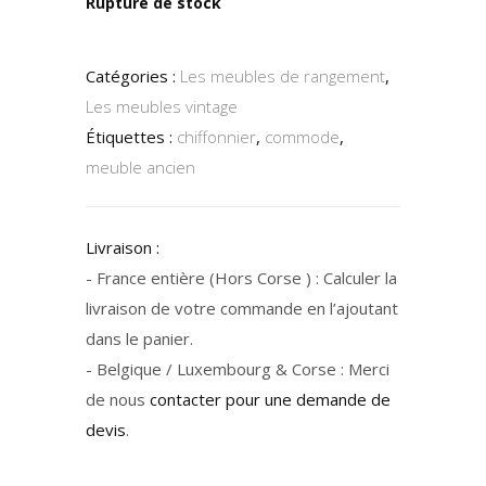
Rupture de stock
Catégories :
Les meubles de rangement
,
Les meubles vintage
Étiquettes :
chiffonnier
,
commode
,
meuble ancien
Livraison :
- France entière (Hors Corse ) : Calculer la
livraison de votre commande en l’ajoutant
dans le panier.
- Belgique / Luxembourg & Corse : Merci
de nous
contacter pour une demande de
devis
.