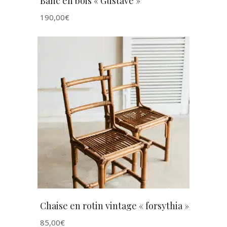
Banc en bois « Gustave »
190,00
€
AJOUTER AU PANIER
Chaise en rotin vintage « forsythia »
85,00
€