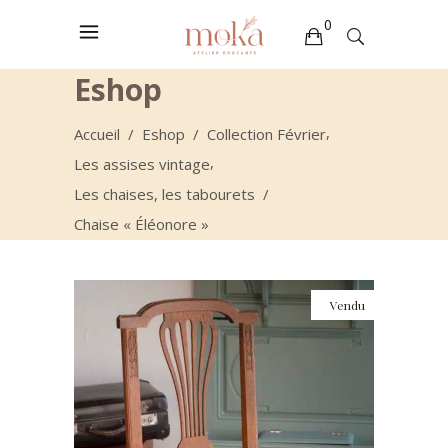
0
Eshop
Votre sélection est vide
,
Accueil
/
Eshop
/
Collection Février
,
Les assises vintage
Les chaises, les tabourets
/
Chaise « Éléonore »
Vendu