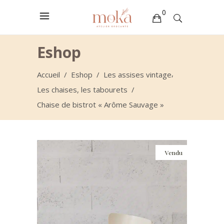
0
Votre sélection est vide
Eshop
,
Accueil
/
Eshop
/
Les assises vintage
Les chaises, les tabourets
/
Chaise de bistrot « Arôme Sauvage »
Vendu