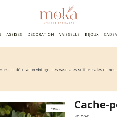
S
ASSISES
DÉCORATION
VAISSELLE
BIJOUX
CADE
,
,
 Mars
La décoration vintage
Les vases, les soliflores, les dames
Cache-po
Vendu
40,00
€