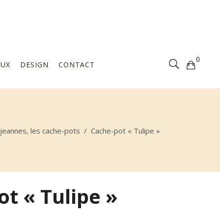
Votre sélection est vide
0
AUX
DESIGN
CONTACT
Votre sélection est vide
-jeannes, les cache-pots
/
Cache-pot « Tulipe »
t « Tulipe »