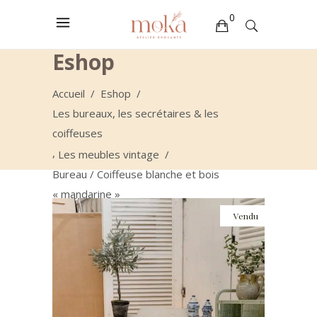
0
Eshop
Votre sélection est vide
Accueil
/
Eshop
/
Les bureaux, les secrétaires & les
coiffeuses
,
Les meubles vintage
/
Bureau / Coiffeuse blanche et bois
« mandarine »
Vendu