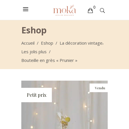
0
Votre sélection est vide
Eshop
,
Accueil
/
Eshop
/
La décoration vintage
Les jolis plus
/
Bouteille en grès « Prunier »
Vendu
Petit prix