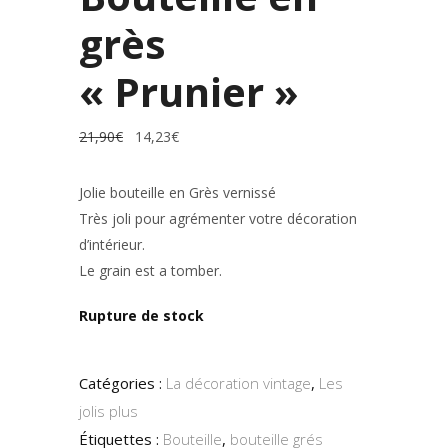
grès
« Prunier »
Le
Le
21,90
€
14,23
€
prix
prix
initial
actuel
était :
est :
21,90€.
14,23€.
Jolie bouteille en Grès vernissé
Très joli pour agrémenter votre décoration
d’intérieur.
Le grain est a tomber.
Rupture de stock
Catégories :
La décoration vintage
,
Les
jolis plus
Étiquettes :
Bouteille
,
bouteille grés