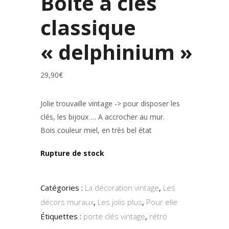
Boîte à clés
classique
« delphinium »
29,90
€
Jolie trouvaille vintage -> pour disposer les
clés, les bijoux … A accrocher au mur.
Bois couleur miel, en très bel état
Rupture de stock
Catégories :
La décoration vintage
,
Les
décors muraux
,
Les jolis plus
,
Pour elle
Étiquettes :
porte clés vintage
,
rétro