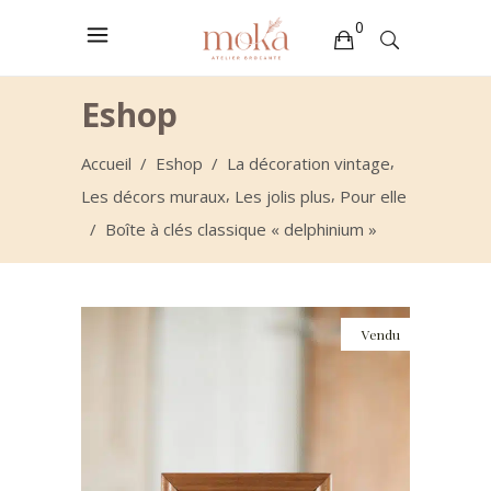
0
Votre sélection est vide
Eshop
,
Accueil
/
Eshop
/
La décoration vintage
,
,
Les décors muraux
Les jolis plus
Pour elle
/
Boîte à clés classique « delphinium »
Vendu