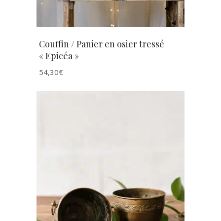
Couffin / Panier en osier tressé
« Epicéa »
54,30
€
AJOUTER AU PANIER