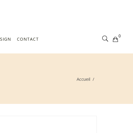
Votre sélection est vide
0
SIGN
CONTACT
Votre sélection est vide
Accueil
/