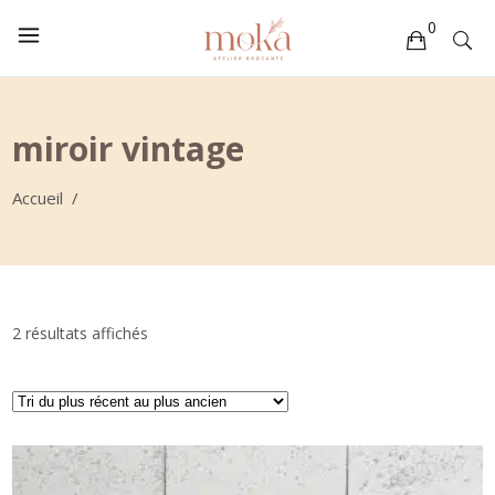
0
Votre sélection est vide
miroir vintage
Accueil
/
Trié
2 résultats affichés
du
plus
récent