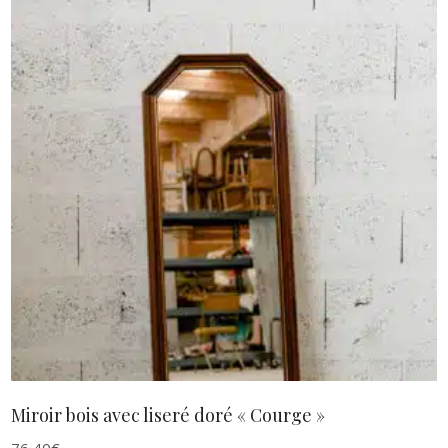
au
plus
ancien
AJOUTER AU PANIER
Miroir bois avec liseré doré « Courge »
76,40
€