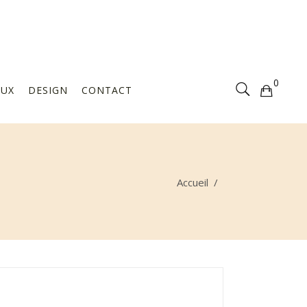
Votre sélection est vide
0
AUX
DESIGN
CONTACT
Votre sélection est vide
Accueil
/