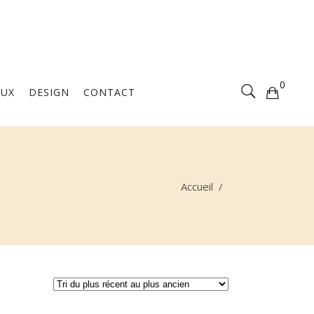
Votre sélection est vide
0
AUX
DESIGN
CONTACT
Votre sélection est vide
Accueil
/