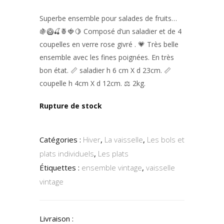
Superbe ensemble pour salades de fruits…
🍇🥝🍒🍍🍓🍋 Composé d’un saladier et de 4
coupelles en verre rose givré . 💗 Très belle
ensemble avec les fines poignées. En très
bon état. 📏 saladier h 6 cm X d 23cm. 📏
coupelle h 4cm X d 12cm. ⚖️ 2kg.
Rupture de stock
Catégories :
Hiver
,
La vaisselle
,
Les bols et
plats individuels
,
Les plats
Étiquettes :
ensemble vintage
,
vaisselle
vintage
Livraison :