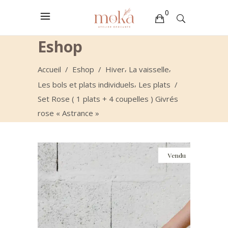
0
Eshop
Votre sélection est vide
,
,
Accueil
/
Eshop
/
Hiver
La vaisselle
,
Les bols et plats individuels
Les plats
/
Set Rose ( 1 plats + 4 coupelles ) Givrés
rose « Astrance »
Vendu