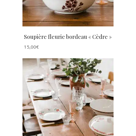
Soupière fleurie bordeau « Cèdre »
15,00
€
AJOUTER AU PANIER