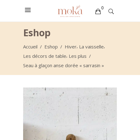
0
Votre sélection est vide
Eshop
,
,
Accueil
/
Eshop
/
Hiver
La vaisselle
,
Les décors de table
Les plus
/
Seau à glaçon anse dorée « sarrasin »