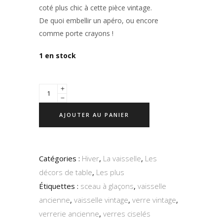
coté plus chic à cette pièce vintage.
De quoi embellir un apéro, ou encore
comme porte crayons !
1 en stock
AJOUTER AU PANIER
Catégories :
Hiver
,
La vaisselle
,
Les
décors de table
,
Les plus
Étiquettes :
sceau à glaçons
,
vaisselle
ancienne
,
vaisselle vintage
,
verre vintage
,
verrerie ancienne
,
verres ciselés