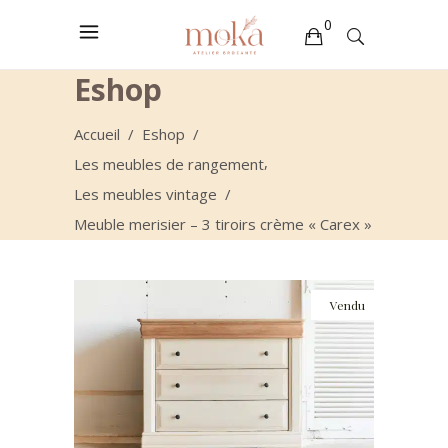
0
Eshop
Votre sélection est vide
Accueil
/
Eshop
/
,
Les meubles de rangement
Les meubles vintage
/
Meuble merisier – 3 tiroirs crème « Carex »
Vendu