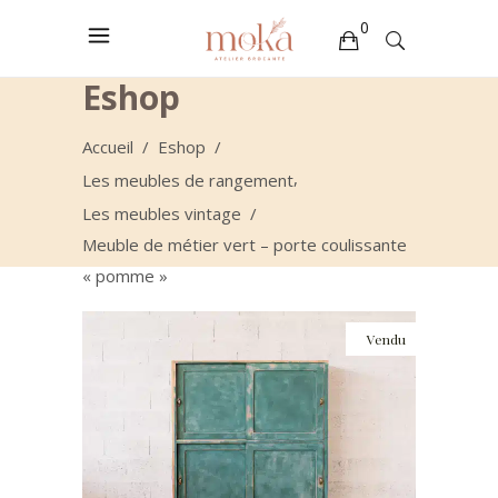
0
Eshop
Votre sélection est vide
Accueil
/
Eshop
/
,
Les meubles de rangement
Les meubles vintage
/
Meuble de métier vert – porte coulissante
« pomme »
Vendu