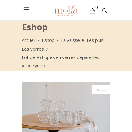
0
Eshop
Votre sélection est vide
,
,
Accueil
/
Eshop
/
La vaisselle
Les plus
Les verres
/
Lot de 9 chopes en verres dépareillés
« Jocelyne »
Vendu