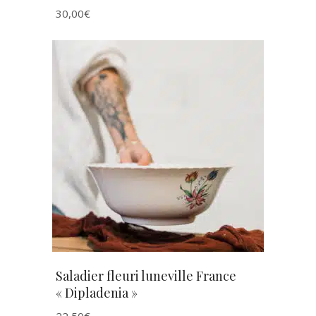
30,00
€
AJOUTER AU PANIER
Saladier fleuri luneville France
« Dipladenia »
22,50
€