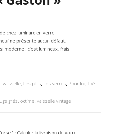
de chez luminarc en verre.
euf ne présente aucun défaut.
si moderne : c’est lumineux, frais.
a vaisselle
,
Les plus
,
Les verres
,
Pour lui
,
Thé
ugs grés
,
octime
,
vaisselle vintage
rse ) : Calculer la livraison de votre