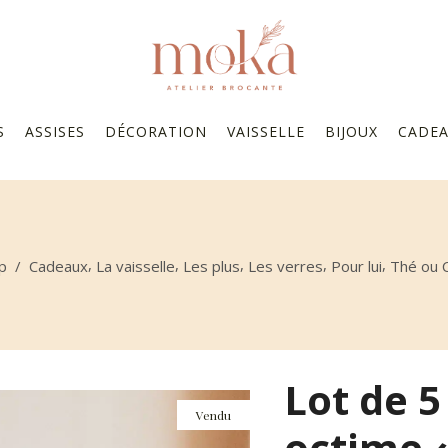
S
ASSISES
DÉCORATION
VAISSELLE
BIJOUX
CADE
,
,
,
,
,
p
/
Cadeaux
La vaisselle
Les plus
Les verres
Pour lui
Thé ou 
Lot de 5
Vendu
octime 