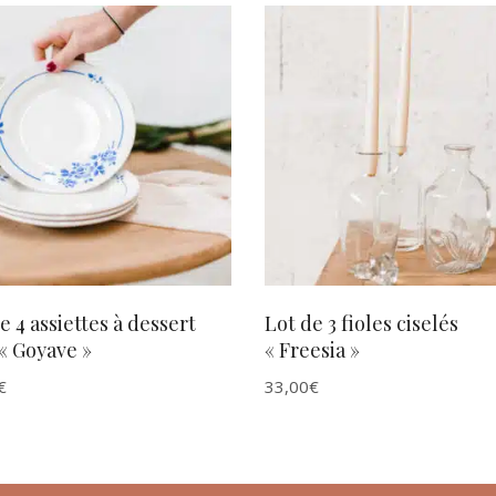
AJOUTER AU PANIER
AJOUTER AU PANIER
e 4 assiettes à dessert
Lot de 3 fioles ciselés
« Goyave »
« Freesia »
€
33,00
€