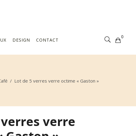
Votre sélection est vide
0
AUX
DESIGN
CONTACT
Votre sélection est vide
Café
/
Lot de 5 verres verre octime « Gaston »
 verres verre
« Gaston »