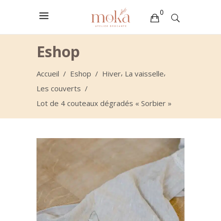
0
Votre sélection est vide
Eshop
,
,
Accueil
/
Eshop
/
Hiver
La vaisselle
Les couverts
/
Lot de 4 couteaux dégradés « Sorbier »