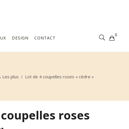
Votre sélection est vide
0
AUX
DESIGN
CONTACT
Votre sélection est vide
,
Les plus
/
Lot de 4 coupelles roses « cèdre »
 coupelles roses
»