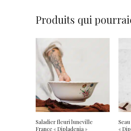
Produits qui pourrai
AJOUTER AU PANIER
Saladier fleuri luneville
Seau 
France « Dipladenia »
« Dip