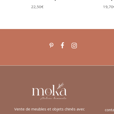
22,50
€
19,70
Vente de meubles et objets chinés avec
cont