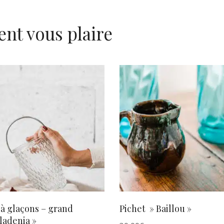
ent vous plaire
AJOUTER AU PANIER
AJOUTER AU PANIER
à glaçons – grand
Pichet » Baillou »
ladenia »