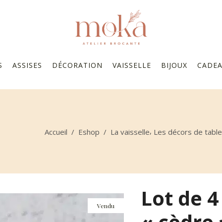
S
ASSISES
DÉCORATION
VAISSELLE
BIJOUX
CADE
,
Accueil
/
Eshop
/
La vaisselle
Les décors de table
Lot de 4
Vendu
« cèdre 