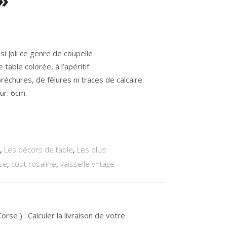
si joli ce genre de coupelle
able colorée, à l’apéritif
bréchures, de fêlures ni traces de calcaire.
ur: 6cm.
,
Les décors de table
,
Les plus
se
,
cout rosaline
,
vaisselle vntage
rse ) : Calculer la livraison de votre