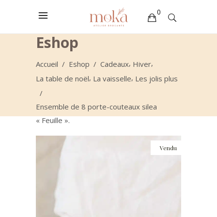
0
Eshop
Votre sélection est vide
,
,
Accueil
/
Eshop
/
Cadeaux
Hiver
,
,
La table de noël
La vaisselle
Les jolis plus
/
Ensemble de 8 porte-couteaux silea
« Feuille ».
Vendu