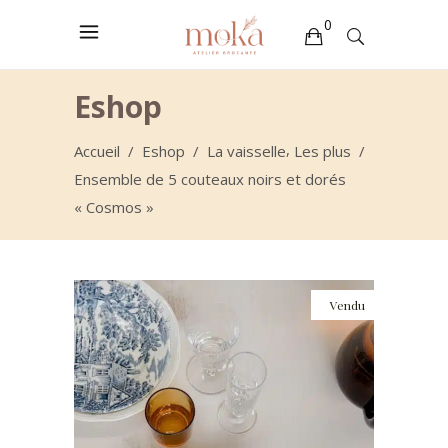
0
Votre sélection est vide
Eshop
,
Accueil
/
Eshop
/
La vaisselle
Les plus
/
Ensemble de 5 couteaux noirs et dorés
« Cosmos »
Vendu