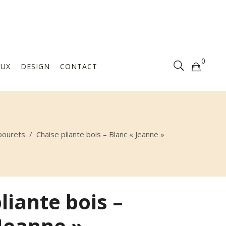
Votre sélection est vide
0
AUX
DESIGN
CONTACT
Votre sélection est vide
abourets
/
Chaise pliante bois – Blanc « Jeanne »
liante bois –
 Jeanne »