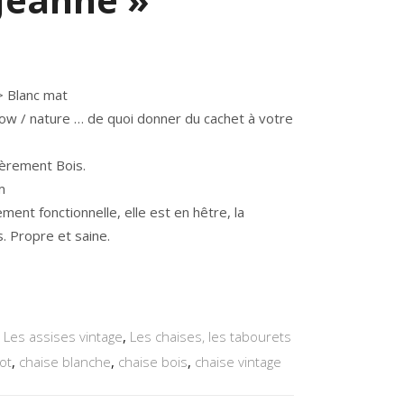
> Blanc mat
Slow / nature … de quoi donner du cachet à votre
ièrement Bois.
m
ment fonctionnelle, elle est en hêtre, la
s. Propre et saine.
,
Les assises vintage
,
Les chaises, les tabourets
ot
,
chaise blanche
,
chaise bois
,
chaise vintage