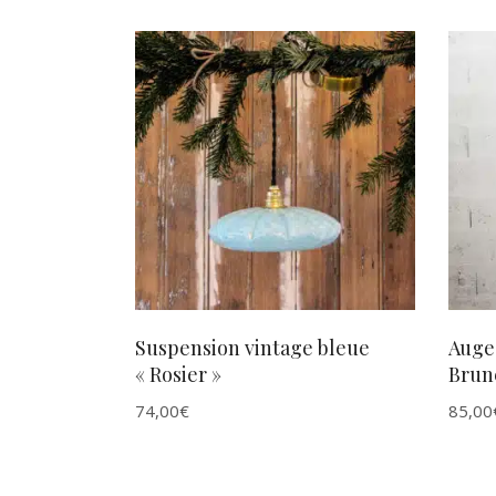
AJOUTER AU PANIER
Suspension vintage bleue
Auge 
« Rosier »
Brune
74,00
€
85,00