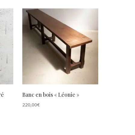
AJOUTER AU PANIER
ré
Banc en bois « Léonie »
220,00
€