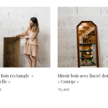
AJOUTER AU PANIER
AJOUTER AU PANIER
Bois rectangle »
Miroir bois avec liseré do
lle »
« Courge »
€
76,40
€