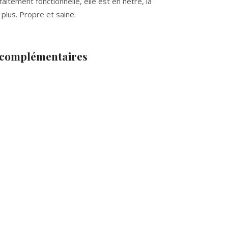
aitement fonctionnelle, elle est en hêtre, la
 plus. Propre et saine.
 complémentaires