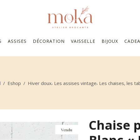
S
ASSISES
DÉCORATION
VAISSELLE
BIJOUX
CADE
,
,
l
/
Eshop
/
Hiver doux
Les assises vintage
Les chaises, les t
Chaise p
Vendu
Blanc «