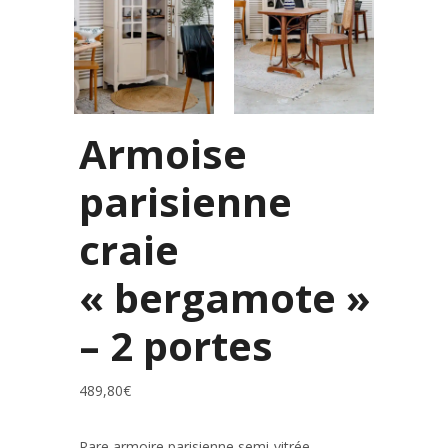
Armoise
parisienne
craie
« bergamote »
– 2 portes
489,80
€
Rare armoire parisienne semi-vitrée