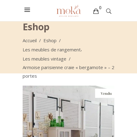
0
Eshop
Votre sélection est vide
Accueil
/
Eshop
/
,
Les meubles de rangement
Les meubles vintage
/
Armoise parisienne craie « bergamote » – 2
portes
Vendu