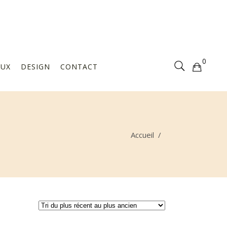
Votre sélection est vide
0
AUX
DESIGN
CONTACT
Votre sélection est vide
Accueil
/