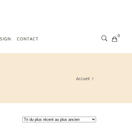
Votre sélection est vide
0
SIGN
CONTACT
Votre sélection est vide
Accueil
/