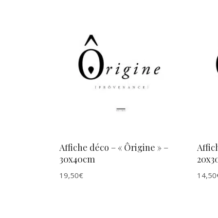
du
plus
récent
au
AJOUTER AU PANIER
plus
ancien
Affiche déco – « Ôrigine » –
Affic
30x40cm
20x3
19,50
€
14,50