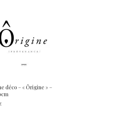
AJOUTER AU PANIER
he déco – « Ôrigine » –
0cm
€