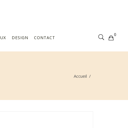
Votre sélection est vide
0
AUX
DESIGN
CONTACT
Votre sélection est vide
Accueil
/