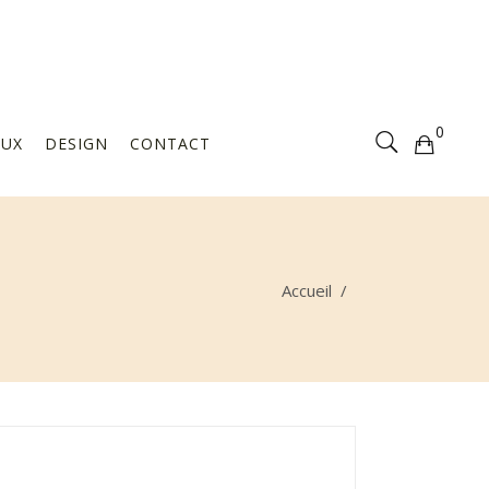
Votre sélection est vide
0
AUX
DESIGN
CONTACT
Votre sélection est vide
Accueil
/